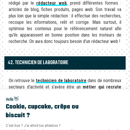
rédigé par le
rédacteur web
, prend différentes formes :
articles de blog, fiches produits, pages web. Son travail va
plus loin que la simple rédaction : il effectue des recherches,
recoupe les informations, relit et corrige. Mais surtout, il
optimise les contenus pour le référencement naturel afin
qu’ils apparaissent en bonne position dans les moteurs de
recherche. On aura donc toujours besoin d’un rédacteur web !
42. TECHNICIEN DE LABORATOIRE
On retrouve le
technicien de laboratoire
dans de nombreux
secteurs d’activité et s’avère être un
métier qui recrute
pour une reconversion
. Ses missions ? Réaliser des
Hello 👋
analyses (biologiques, de matériaux et autres) dont il
Cookie, cupcake, crêpe ou
interprète les résultats, fabriquer des médicaments ou des
produits de beauté dont il contrôle ensuite la conformité
biscuit ?
avant leur mise sur le marché. Son rôle est donc primordial.
C’est bon ? J'ai attiré ton attention ?
Le bilan Même Pas Cap! est-il fait pour moi ?