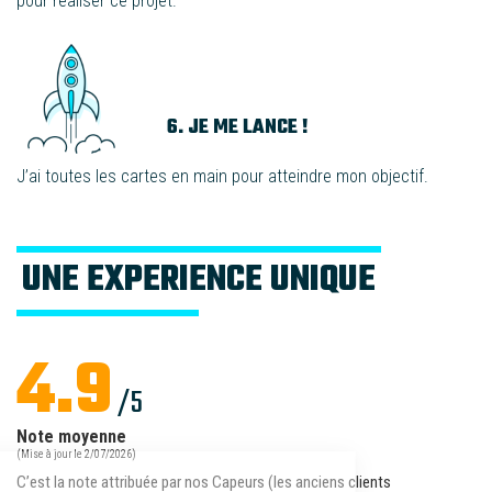
pour réaliser ce projet.
6. JE ME LANCE !
J’ai toutes les cartes en main pour
atteindre mon objectif
.
UNE EXPERIENCE UNIQUE
4.9
/5
Note moyenne
(Mise à jour le 2/07/2026)
C’est la note attribuée par nos Capeurs (les anciens clients
Hello 👋