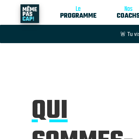
Le
Nos
PROGRAMME
COACH
🚨 Tu vi
QUI