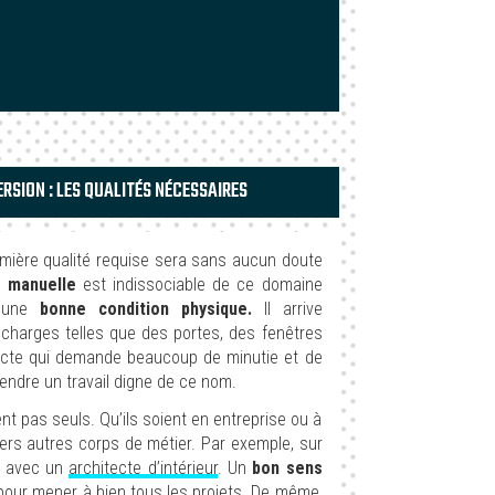
RSION : LES QUALITÉS NÉCESSAIRES
emière qualité requise sera sans aucun doute
é manuelle
est indissociable de ce domaine
 une
bonne condition physique.
Il arrive
 charges telles que des portes, des fenêtres
n acte qui demande beaucoup de minutie et de
rendre un travail digne de ce nom.
nt pas seuls. Qu’ils soient en entreprise ou à
vers autres corps de métier. Par exemple, sur
rt avec un
architecte d’intérieur
. Un
bon sens
our mener à bien tous les projets. De même,