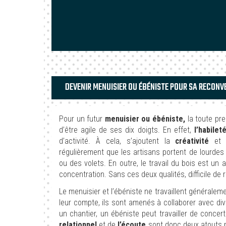
DEVENIR MENUISIER OU ÉBÉNISTE POUR SA RECONVE
Pour un futur
menuisier ou ébéniste,
la toute pr
d’être agile de ses dix doigts. En effet,
l’habilet
d’activité. À cela, s’ajoutent la
créativité
et
régulièrement que les artisans portent de lourdes
ou des volets. En outre, le travail du bois est u
concentration. Sans ces deux qualités, difficile de 
Le menuisier et l’ébéniste ne travaillent généraleme
leur compte, ils sont amenés à collaborer avec di
un chantier, un ébéniste peut travailler de conce
relationnel
et de
l’écoute
sont donc deux atouts p