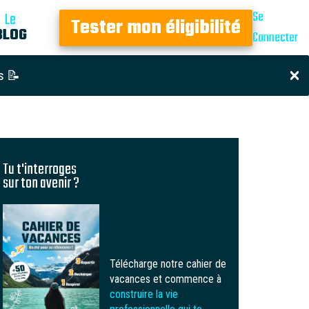
Se
Le
Tester mon éligibilité
BLOG
Connecter
s 📝
Tu t'interroges
sur ton avenir ?
Télécharge notre cahier de
vacances et commence à
construire la vie
professionnelle qui te