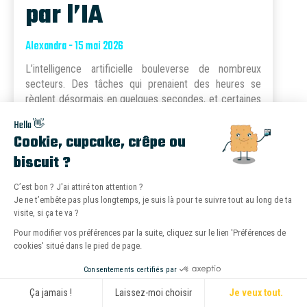
par l’IA
Alexandra - 15 mai 2026
L’intelligence artificielle bouleverse de nombreux
secteurs. Des tâches qui prenaient des heures se
règlent désormais en quelques secondes, et certaines
fonctions pourraient même disparaître dans l...
Hello 👋
Cookie, cupcake, crêpe ou
biscuit ?
C’est bon ? J'ai attiré ton attention ?
Cap d'être encore plus MOI !
Je ne t’embête pas plus longtemps, je suis là pour te suivre tout au long de ta
visite, si ça te va ?
Pour modifier vos préférences par la suite, cliquez sur le lien 'Préférences de
cookies' situé dans le pied de page.
Consentements certifiés par
Ça jamais !
Laissez-moi choisir
Je veux tout.