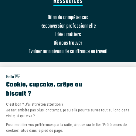
Ressources
Bilan de compétences
Reconversion professionnelle
Idées métiers
Où nous trouver
Evaluer mon niveau de souffrance au travail
Hello 👋
Le bilan Même Pas Cap! est-il fait pour moi ?
Cookie, cupcake, crêpe ou
Teste ton éligibilité en 2 minutes sur notre
biscuit ?
simulateur gratuit.
C’est bon ? J'ai attiré ton attention ?
Je ne t’embête pas plus longtemps, je suis là pour te suivre tout au long de ta
Tester mon éligibilité
visite, si ça te va ?
Pour modifier vos préférences par la suite, cliquez sur le lien 'Préférences de
cookies' situé dans le pied de page.