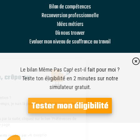
Bilan de compétences
Reconversion professionnelle
Idées métiers
Où nous trouver
Evaluer mon niveau de souffrance au travail
Hello 👋
Le bilan Même Pas Cap! est-il fait pour moi ?
Cookie, cupcake, crêpe ou
Teste ton éligibilité en 2 minutes sur notre
biscuit ?
simulateur gratuit.
C’est bon ? J'ai attiré ton attention ?
Tester mon éligibilité
Je ne t’embête pas plus longtemps, je suis là pour te suivre tout au long de ta
visite, si ça te va ?
Pour modifier vos préférences par la suite, cliquez sur le lien 'Préférences de
cookies' situé dans le pied de page.
Consentements certifiés par