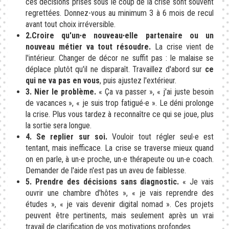
ces décisions prises sous le coup de la crise sont souvent
regrettées. Donnez-vous au minimum 3 à 6 mois de recul
avant tout choix irréversible.
2.Croire qu'un∙e nouveau∙elle partenaire ou un
nouveau métier va tout résoudre.
La crise vient de
l'intérieur. Changer de décor ne suffit pas : le malaise se
déplace plutôt qu'il ne disparaît. Travaillez d'abord sur
ce
qui ne va pas en vous
, puis ajustez l'extérieur.
3. Nier le problème.
« Ça va passer », « j'ai juste besoin
de vacances », « je suis trop fatigué∙e ». Le déni prolonge
la crise. Plus vous tardez à reconnaître ce qui se joue, plus
la sortie sera longue.
4. Se replier sur soi.
Vouloir tout régler seul∙e est
tentant, mais inefficace. La crise se traverse mieux quand
on en parle, à un∙e proche, un∙e thérapeute ou un∙e coach.
Demander de l'aide n'est pas un aveu de faiblesse.
5. Prendre des décisions sans diagnostic.
« Je vais
ouvrir une chambre d'hôtes », « je vais reprendre des
études », « je vais devenir digital nomad ». Ces projets
peuvent être pertinents, mais seulement après un vrai
travail de clarification de vos motivations profondes.