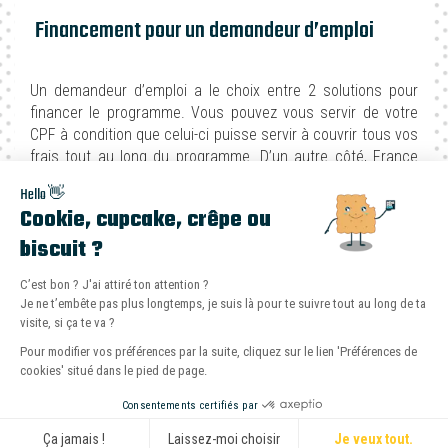
Financement pour un demandeur d’emploi
Un demandeur d’emploi a le choix entre 2 solutions pour
financer le programme. Vous pouvez vous servir de votre
CPF à condition que celui-ci puisse servir à couvrir tous vos
frais tout au long du programme. D’un autre côté, France
Travail peut vous offrir une prise en charge au cas où vous
Hello 👋
en aurez besoin.
Cookie, cupcake, crêpe ou
biscuit ?
Se baser sur vos moyens personnels
C’est bon ? J'ai attiré ton attention ?
Le bilan Même Pas Cap! est-il fait pour moi ?
Je ne t’embête pas plus longtemps, je suis là pour te suivre tout au long de ta
Teste ton éligibilité en 2 minutes sur notre
visite, si ça te va ?
Même Pas Cap! accepte aussi le fait d’utiliser vos moyens
simulateur gratuit.
Pour modifier vos préférences par la suite, cliquez sur le lien 'Préférences de
personnels pour financer un bilan de compétences à
cookies' situé dans le pied de page.
Villeneuve-d'Ascq. Autrement dit, vous n’êtes pas obligé
Tester mon éligibilité
Consentements certifiés par
d'employer votre compte CPF pour préparer votre projet.
Ça jamais !
Laissez-moi choisir
Je veux tout.