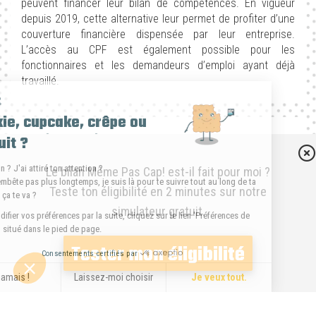
peuvent financer leur bilan de compétences. En vigueur
depuis 2019, cette alternative leur permet de profiter d’une
couverture financière dispensée par leur entreprise.
L’accès au CPF est également possible pour les
fonctionnaires et les demandeurs d’emploi ayant déjà
travaillé.
Hello 👋
Cookie, cupcake, crêpe ou
Par l’entreprise
biscuit ?
C’est bon ? J'ai attiré ton attention ?
Le bilan Même Pas Cap! est-il fait pour moi ?
De nombreuses sociétés allouent un budget spécifique
Je ne t’embête pas plus longtemps, je suis là pour te suivre tout au long de ta
Teste ton éligibilité en 2 minutes sur notre
visite, si ça te va ?
pour améliorer les compétences de leurs employés. Ce
simulateur gratuit.
processus entre dans le cadre du plan de formation de
Pour modifier vos préférences par la suite, cliquez sur le lien 'Préférences de
l’entreprise. Il s’agit alors d’une alternative envisageable
cookies' situé dans le pied de page.
pour que le financement du bilan de compétences soit
Tester mon éligibilité
Consentements certifiés par
complètement pris en charge par votre société. Néanmoins,
cela n’est applicable que si la demande vient de votre
Ça jamais !
Laissez-moi choisir
Je veux tout.
employeur.
Axeptio consent
Plateforme de Gestion du Consentement : Personnalisez vos O