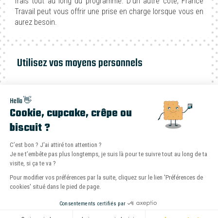
frais tout au long du programme. D’un autre côté, France
Travail peut vous offrir une prise en charge lorsque vous en
aurez besoin.
Utilisez vos moyens personnels
Vous avez la possibilité de vous servir de vos propres fonds
Hello 👋
pour faire le programme sur Même Pas Cap!. De cette
Cookie, cupcake, crêpe ou
manière, vous pourrez éventuellement utiliser le crédit de
biscuit ?
votre CPF pour d’autres formations.
C’est bon ? J'ai attiré ton attention ?
Le bilan Même Pas Cap! est-il fait pour moi ?
Je ne t’embête pas plus longtemps, je suis là pour te suivre tout au long de ta
Teste ton éligibilité en 2 minutes sur notre
visite, si ça te va ?
DES COACHS EN RECONVERSION PROFESSIONNELLE EN LIGNE
simulateur gratuit.
Pour modifier vos préférences par la suite, cliquez sur le lien 'Préférences de
DISPONIBLES À SÈTE
cookies' situé dans le pied de page.
Tester mon éligibilité
Consentements certifiés par
Prendre la décision de changer de direction professionnelle