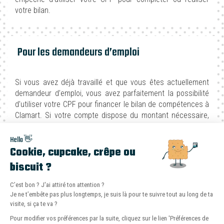
votre bilan.
Pour les demandeurs d’emploi
Si vous avez déjà travaillé et que vous êtes actuellement
demandeur d’emploi, vous avez parfaitement la possibilité
d’utiliser votre CPF pour financer le bilan de compétences à
Clamart. Si votre compte dispose du montant nécessaire,
votre demande sera alors validée par France Travail. Par
contre, si vous ne possédez pas la somme suffisante, vous
Hello 👋
devez remplir une demande de prise en charge.
Cookie, cupcake, crêpe ou
biscuit ?
C’est bon ? J'ai attiré ton attention ?
Opter pour un autofinancement
Le bilan Même Pas Cap! est-il fait pour moi ?
Je ne t’embête pas plus longtemps, je suis là pour te suivre tout au long de ta
Teste ton éligibilité en 2 minutes sur notre
visite, si ça te va ?
simulateur gratuit.
Pour modifier vos préférences par la suite, cliquez sur le lien 'Préférences de
N’hésitez pas à réaliser un autofinancement si vous le