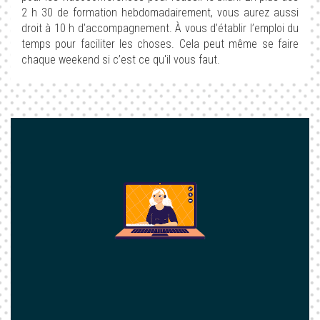
2 h 30 de formation hebdomadairement, vous aurez aussi
droit à 10 h d’accompagnement. À vous d’établir l’emploi du
temps pour faciliter les choses. Cela peut même se faire
chaque weekend si c’est ce qu'il vous faut.