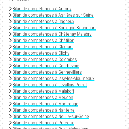
Bilan de compétences à Antony
Bilan de compétences à Asnières-sur-Seine
Bilan de compétences à Bagneux
Bilan de compétences à Boulogne-Billancourt
Bilan de compétences à Châtenay-Malabry
Bilan de compétences à Châtillon
Bilan de compétences à Clamart
Bilan de compétences à Clichy
Bilan de compétences à Colombes
Bilan de compétences à Courbevoie
Bilan de compétences à Gennevilliers
Bilan de compétences à Issy-les-Moulineaux
Bilan de compétences à Levallois-Perret
Bilan de compétences à Malakoff
Bilan de compétences à Meudon
Bilan de compétences à Montrouge
Bilan de compétences à Nanterre
Bilan de compétences à Neuilly-sur-Seine
Bilan de compétences à Puteaux