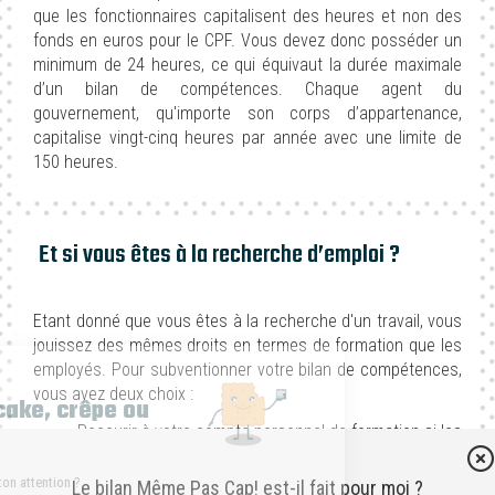
que les fonctionnaires capitalisent des heures et non des
fonds en euros pour le CPF. Vous devez donc posséder un
minimum de 24 heures, ce qui équivaut la durée maximale
d’un bilan de compétences. Chaque agent du
gouvernement, qu'importe son corps d’appartenance,
capitalise vingt-cinq heures par année avec une limite de
150 heures.
Et si vous êtes à la recherche d’emploi ?
Etant donné que vous êtes à la recherche d'un travail, vous
jouissez des mêmes droits en termes de formation que les
employés. Pour subventionner votre bilan de compétences,
Hello 👋
vous avez deux choix :
Cookie, cupcake, crêpe ou
Recourir à votre compte personnel de formation si les
biscuit ?
fonds capitalisés sont suffisants pour couvrir tous
les frais du bilan,
C’est bon ? J'ai attiré ton attention ?
Le bilan Même Pas Cap! est-il fait pour moi ?