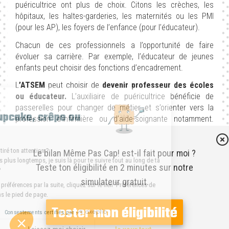
puéricultrice ont plus de choix. Citons les crèches, les
hôpitaux, les haltes-garderies, les maternités ou les PMI
(pour les AP), les foyers de l’enfance (pour l’éducateur).
Chacun de ces professionnels a l’opportunité de faire
évoluer sa carrière. Par exemple, l’éducateur de jeunes
enfants peut choisir des fonctions d’encadrement.
L
’ATSEM
peut choisir de
devenir professeur des écoles
ou éducateur.
L’auxiliaire de puéricultrice bénéficie de
Hello 👋
passerelles pour changer de métier et s’orienter vers la
Cookie, cupcake, crêpe ou
profession d’infirmière ou d’aide-soignante notamment.
biscuit ?
Enfin, une assistante maternelle, avec au moins deux ans
d’expérience, peut devenir auxiliaire de puériculture.
C’est bon ? J'ai attiré ton attention ?
Le bilan Même Pas Cap! est-il fait pour moi ?
Je ne t’embête pas plus longtemps, je suis là pour te suivre tout au long de ta
Teste ton éligibilité en 2 minutes sur notre
visite, si ça te va ?
simulateur gratuit.
Pour modifier vos préférences par la suite, cliquez sur le lien 'Préférences de
cookies' situé dans le pied de page.
LE SALAIRE DES MÉTIERS DE LA PETITE ENFANCE
Tester mon éligibilité
Consentements certifiés par