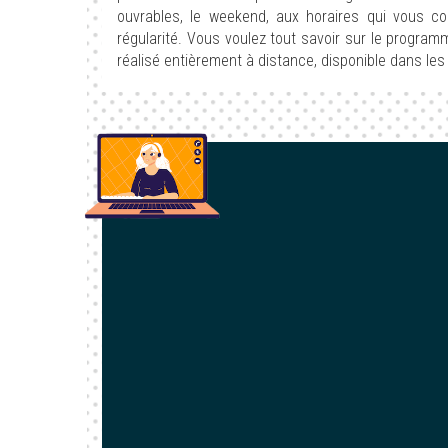
ouvrables, le weekend, aux horaires qui vous co
régularité. Vous voulez tout savoir sur le progr
réalisé entièrement à distance, disponible dans le