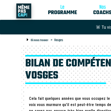
Le
Nos
PROGRAMME
COACH
🚨 Tu vi
Vosges
Où nous trouver
BILAN DE COMPÉTEN
VOSGES
Cela fait quelques années que vous occupez le
voix vous murmure qu’il est peut-être temps de
ne savez pas encore très bien quelle direction