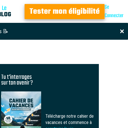
Se
Le
Tester mon éligibilité
BLOG
Connecter
s 📝
Tu t'interroges
sur ton avenir ?
Télécharge notre cahier de
vacances et commence à