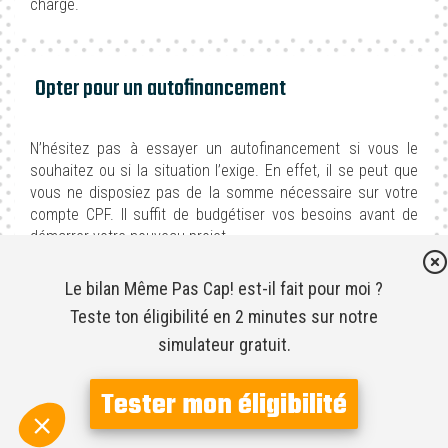
charge.
Opter pour un autofinancement
N’hésitez pas à essayer un autofinancement si vous le
souhaitez ou si la situation l’exige. En effet, il se peut que
Hello 👋
vous ne disposiez pas de la somme nécessaire sur votre
Cookie, cupcake, crêpe ou
compte CPF. Il suffit de budgétiser vos besoins avant de
démarrer votre nouveau projet.
biscuit ?
C’est bon ? J'ai attiré ton attention ?
Le bilan Même Pas Cap! est-il fait pour moi ?
Je ne t’embête pas plus longtemps, je suis là pour te suivre tout au long de ta
Teste ton éligibilité en 2 minutes sur notre
visite, si ça te va ?
DES CONSEILLERS EN RECONVERSION PROFESSIONNELLE EN
simulateur gratuit.
Pour modifier vos préférences par la suite, cliquez sur le lien 'Préférences de
LIGNE DISPONIBLES À LE MANS
cookies' situé dans le pied de page.
Tester mon éligibilité
Consentements certifiés par
Prendre la décision de changer de direction professionnelle
Ça jamais !
Laissez-moi choisir
Je veux tout.
ou tout simplement effectuer une introspection, n’est pas