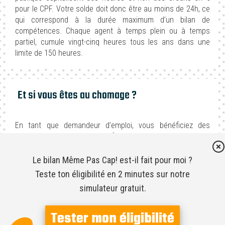
pour le CPF. Votre solde doit donc être au moins de 24h, ce
qui correspond à la durée maximum d’un bilan de
compétences. Chaque agent à temps plein ou à temps
partiel, cumule vingt-cinq heures tous les ans dans une
limite de 150 heures.
Et si vous êtes au chomage ?
Hello 👋
Cookie, cupcake, crêpe ou
En tant que demandeur d’emploi, vous bénéficiez des
biscuit ?
mêmes droits en termes de formation que les salariés ou
les travailleurs à domicile. Pour financer votre bilan de
C’est bon ? J'ai attiré ton attention ?
compétences, vous avez deux solutions :
Le bilan Même Pas Cap! est-il fait pour moi ?
Je ne t’embête pas plus longtemps, je suis là pour te suivre tout au long de ta
Teste ton éligibilité en 2 minutes sur notre
utiliser votre compte personnel de formation si les
visite, si ça te va ?
crédits cumulés couvrent complètement le montant
simulateur gratuit.
Pour modifier vos préférences par la suite, cliquez sur le lien 'Préférences de
du bilan,
cookies' situé dans le pied de page.
ou demander une prise en charge auprès de France
Tester mon éligibilité
Consentements certifiés par
Travail si vous ne disposez pas assez de crédits.